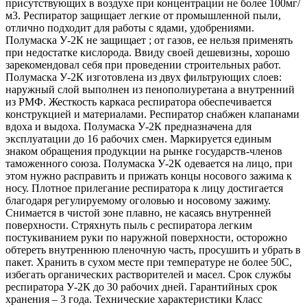
присутствующих в воздухе при концентрации не более 100мг/
м3. Респиратор защищает легкие от промышленной пыли,
отлично подходит для работы с ядами, удобрениями.
Полумаска У-2К не защищает ; от газов, ее нельзя применять
при недостатке кислорода. Ввиду своей дешевизны, хорошо
зарекомендовал себя при проведении строительных работ.
Полумаска У-2К изготовлена из двух фильтрующих слоев:
наружный слой выполнен из пенополиуретана а внутренний
из РМФ. Жесткость каркаса респиратора обеспечивается
конструкцией и материалами. Респиратор снабжен клапанами
вдоха и выдоха. Полумаска У-2К предназначена для
эксплуатации до 16 рабочих смен. Маркируется единым
знаком обращения продукции на рынке государств-членов
таможенного союза. Полумаска У-2К одевается на лицо, при
этом нужно расправить и прижать концы носового зажима к
носу. Плотное прилегание респиратора к лицу достигается
благодаря регулируемому оголовью и носовому зажиму.
Снимается в чистой зоне плавно, не касаясь внутренней
поверхности. Стряхнуть пыль с респиратора легким
постукиванием руки по наружной поверхности, осторожно
обтереть внутреннюю пленочную часть, просушить и убрать в
пакет. Хранить в сухом месте при температуре не более 50С,
избегать органических растворителей и масел. Срок службы
респиратора У-2К до 30 рабочих дней. Гарантийных срок
хранения – 3 года. Технические характеристики Класс