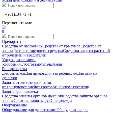
для дезинфекции и дезинсекции
+7(981)134-71-71
Перезвоните мне
0
Препараты
Средства от насекомых
Средства от грызунов
Средства от
запаха
Дезинфицирующие средства
Средства защиты растений
от болезней и вредителей
Уход за растениями
Удобрения
Субстраты
Мульча
Земля
Биопрепараты
Для септиков
Для прудов
Для выгребных ям
Для дачных
туалетов
Защита от животных и птиц
от грызунов
от змей
от кротов
от насекомых
от птиц
Защита для человека
Средства защиты органов дыхания
Средства защиты органов
зрения
Средства защиты рук
Спецодежда
Оборудование
Оборудование для дератизации
Оборудование для